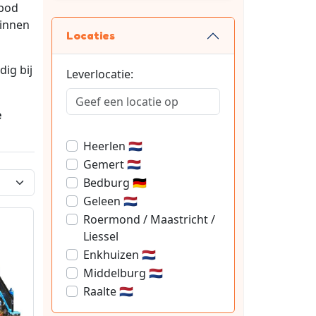
nbod
binnen
Locaties
dig bij
Leverlocatie:
e
Heerlen 🇳🇱
Gemert 🇳🇱
Bedburg 🇩🇪
Geleen 🇳🇱
Roermond / Maastricht /
Liessel
Enkhuizen 🇳🇱
Middelburg 🇳🇱
Raalte 🇳🇱