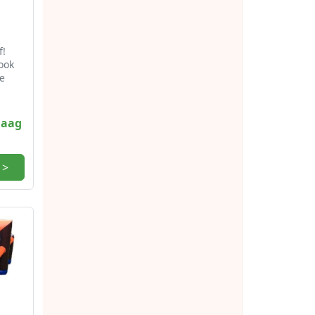
f!
ook
e
daag
.
 >