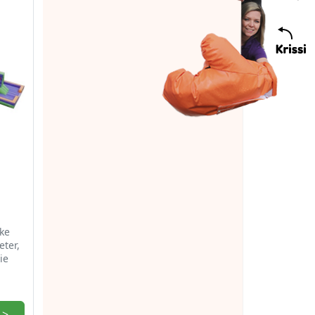
ke
ter,
ie
 >