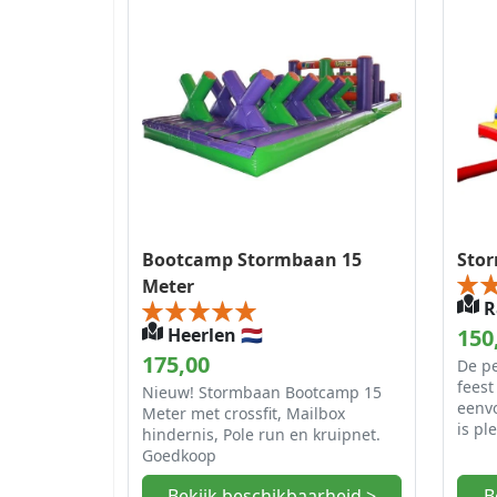
Bootcamp Stormbaan 15
Sto
Meter
Ra
Heerlen 🇳🇱
150
175,00
De p
feest
Nieuw! Stormbaan Bootcamp 15
eenvo
Meter met crossfit, Mailbox
is pl
hindernis, Pole run en kruipnet.
Goedkoop
Bekijk beschikbaarheid >
B