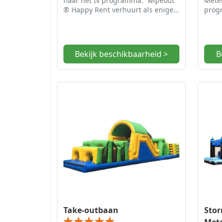
naar het tv programma: “wipeout”
Meter
® Happy Rent verhuurt als enige
prog
in Nederland deze dubbele “Swipe
Attra
Off” baan
Bekijk beschikbaarheid >
B
Take-outbaan
Stor