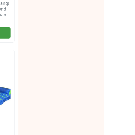
lang!
ond
aan