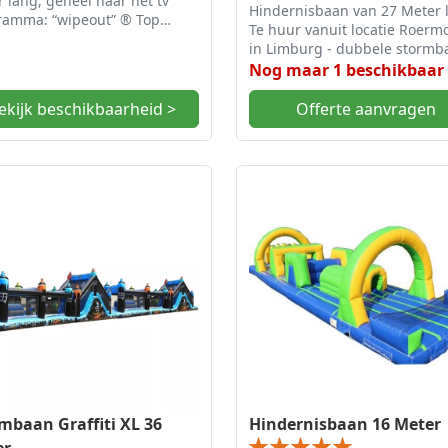
 lang, geheel naar het tv
Hindernisbaan van 27 Meter 
ramma: “wipeout” ® Top
Te huur vanuit locatie Roerm
ctie!
in Limburg - dubbele stormb
Nog maar 1 beschikbaar
ekijk beschikbaarheid >
Offerte aanvragen
mbaan Graffiti XL 36
Hindernisbaan 16 Meter