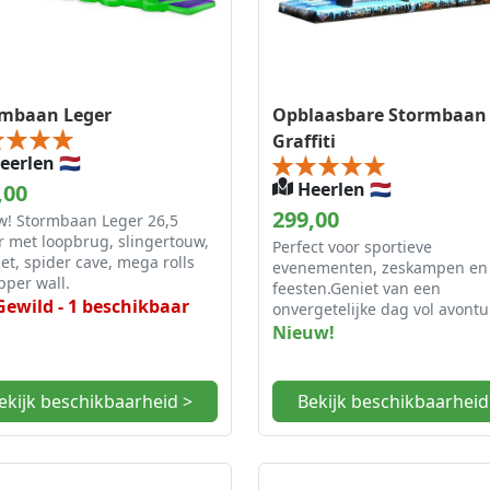
rmbaan Leger
Opblaasbare Stormbaan
Graffiti
erlen 🇳🇱
,00
Heerlen 🇳🇱
299,00
w! Stormbaan Leger 26,5
 met loopbrug, slingertouw,
Perfect voor sportieve
et, spider cave, mega rolls
evenementen, zeskampen en
ipper wall.
feesten.Geniet van een
Gewild - 1 beschikbaar
onvergetelijke dag vol avont
plezier. 18x3,65x5,4 (LxBxH)
Nieuw!
ekijk beschikbaarheid >
Bekijk beschikbaarheid