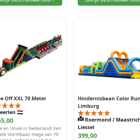
e Off XXL 70 Meter
Hindernisbaan Color Ru
Limburg
erlen 🇳🇱
55,00
Roermond / Maastrich
Liessel
w en Uniek in Nederland! Een
ele stormbaan mega van 70
399,00