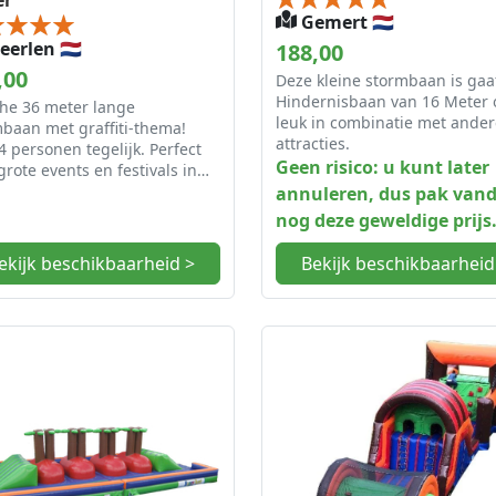
er
Gemert 🇳🇱
erlen 🇳🇱
188,00
,00
Deze kleine stormbaan is gaa
Hindernisbaan van 16 Meter 
che 36 meter lange
leuk in combinatie met ander
baan met graffiti-thema!
attracties.
4 personen tegelijk. Perfect
Geen risico: u kunt later
grote events en festivals in
-Limburg.
annuleren, dus pak van
nog deze geweldige prijs
ekijk beschikbaarheid >
Bekijk beschikbaarheid