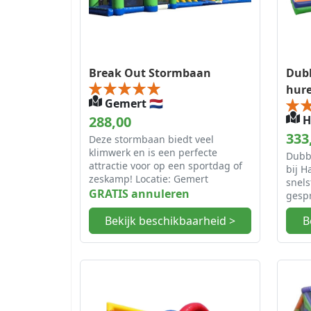
Break Out Stormbaan
Dubb
hur
Gemert 🇳🇱
288,00
He
333
Deze stormbaan biedt veel
klimwerk en is een perfecte
Dubb
attractie voor op een sportdag of
bij H
zeskamp! Locatie: Gemert
snels
GRATIS annuleren
gespr
valle
Bekijk beschikbaarheid >
B