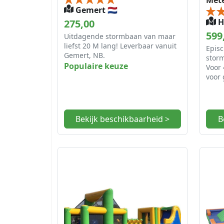
Met
Gemert 🇳🇱
275,00
He
599
Uitdagende stormbaan van maar
liefst 20 M lang! Leverbaar vanuit
Epis
Gemert, NB.
storm
Populaire keuze
Voor 
voor 
Zuid
Bekijk beschikbaarheid >
B