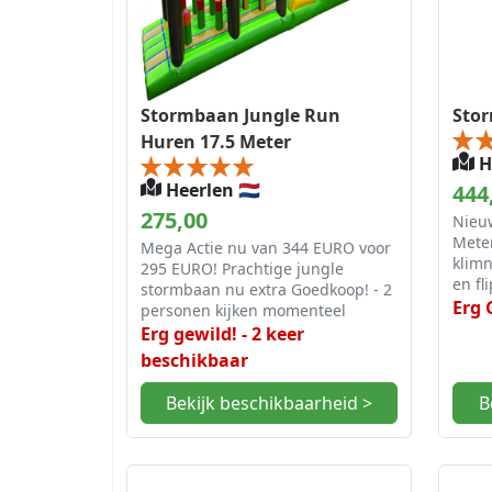
Stormbaan Jungle Run
Sto
Huren 17.5 Meter
He
Heerlen 🇳🇱
444
275,00
Nieu
Meter
Mega Actie nu van 344 EURO voor
klimn
295 EURO! Prachtige jungle
en fl
stormbaan nu extra Goedkoop! - 2
Erg 
personen kijken momenteel
Erg gewild! - 2 keer
beschikbaar
Bekijk beschikbaarheid >
B