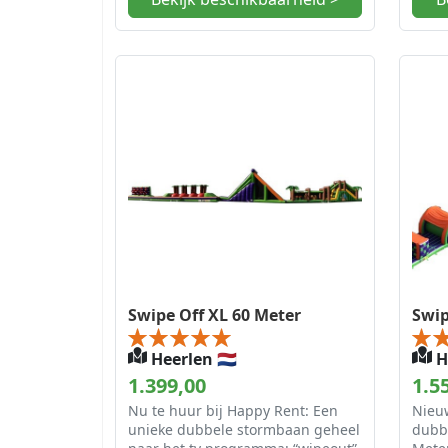
Swipe Off XL 60 Meter
Swip
Heerlen 🇳🇱
He
1.399,00
1.5
Nu te huur bij Happy Rent: Een
Nieu
unieke dubbele stormbaan geheel
dubb