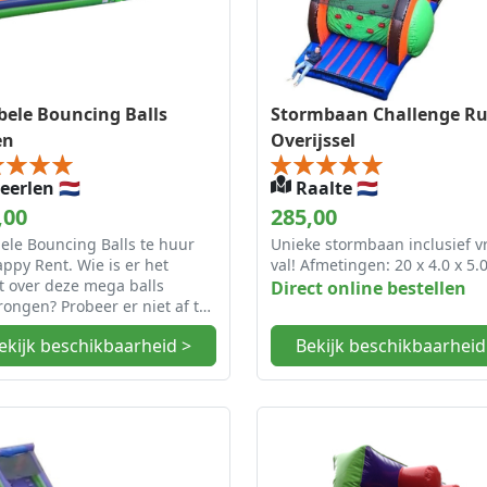
ele Bouncing Balls
Stormbaan Challenge R
en
Overijssel
erlen 🇳🇱
Raalte 🇳🇱
,00
285,00
ele Bouncing Balls te huur
Unieke stormbaan inclusief vr
appy Rent. Wie is er het
val! Afmetingen: 20 x 4.0 x 5.
t over deze mega balls
Direct online bestellen
ongen? Probeer er niet af te
n!
ekijk beschikbaarheid >
Bekijk beschikbaarheid