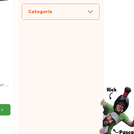
Categorie
uur en
 >