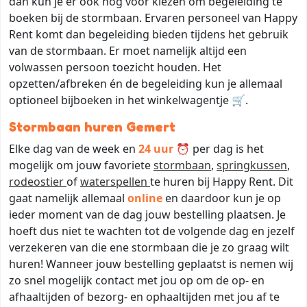
dan kun je er ook nog voor kiezen om begeleiding te
boeken bij de stormbaan. Ervaren personeel van Happy
Rent komt dan begeleiding bieden tijdens het gebruik
van de stormbaan. Er moet namelijk altijd een
volwassen persoon toezicht houden. Het
opzetten/afbreken én de begeleiding kun je allemaal
optioneel bijboeken in het winkelwagentje 🛒.
Stormbaan huren Gemert
Elke dag van de week en
24 uur ⏰
per dag is het
mogelijk om jouw favoriete
stormbaan
,
springkussen
,
rodeostier
of
waterspellen
te huren bij Happy Rent. Dit
gaat namelijk allemaal
online
en daardoor kun je op
ieder moment van de dag jouw bestelling plaatsen. Je
hoeft dus niet te wachten tot de volgende dag en jezelf
verzekeren van die ene stormbaan die je zo graag wilt
huren! Wanneer jouw bestelling geplaatst is nemen wij
zo snel mogelijk contact met jou op om de op- en
afhaaltijden of bezorg- en ophaaltijden met jou af te