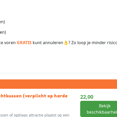
en)
ten)
 te voren
GRATIS
kunt annuleren👌? Zo loop je minder risico
chtkussen (verplicht op harde
22,00
Bekijk
beschikbaarhei
ussen of opblaas attractie plaatst op een