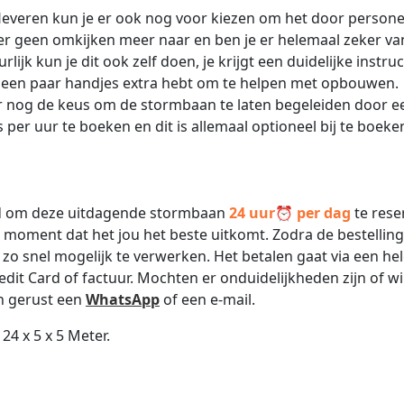
leveren kun je er ook nog voor kiezen om het door persone
ier geen omkijken meer naar en ben je er helemaal zeker va
ijk kun je dit ook zelf doen, je krijgt een duidelijke instruc
 een paar handjes extra hebt om te helpen met opbouwen.
er nog de keus om de stormbaan te laten begeleiden door e
per uur te boeken en dit is allemaal optioneel bij te boeke
eid om deze uitdagende stormbaan
24 uur⏰ per dag
te rese
 moment dat het jou het beste uitkomt. Zodra de bestelling 
 zo snel mogelijk te verwerken. Het betalen gaat via een he
redit Card of factuur. Mochten er onduidelijkheden zijn of wil
an gerust een
WhatsApp
of een e-mail.
24 x 5 x 5 Meter.