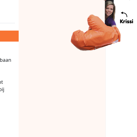
mbaan
nt
ij