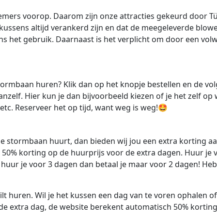
lnemers voorop. Daarom zijn onze attracties gekeurd door T
htkussens altijd verankerd zijn en dat de meegeleverde blow
s het gebruik. Daarnaast is het verplicht om door een vol
stormbaan huren? Klik dan op het knopje bestellen en de vo
zelf. Hier kun je dan bijvoorbeeld kiezen of je het zelf op w
t etc. Reserveer het op tijd, want weg is weg!🤩
eze stormbaan huurt, dan bieden wij jou een extra korting a
t 50% korting op de huurprijs voor de extra dagen. Huur je 
n huur je voor 3 dagen dan betaal je maar voor 2 dagen! Heb
t huren. Wil je het kussen een dag van te voren ophalen of
de extra dag, de website berekent automatisch 50% kortin