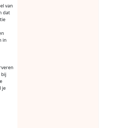
el van
n dat
tie
en
n in
rveren
bij
le
 je