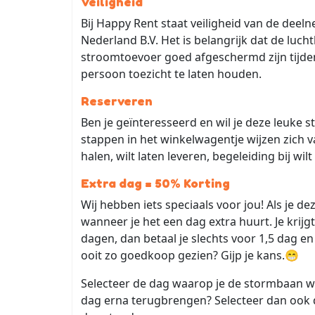
Veiligheid
Bij Happy Rent staat veiligheid van de dee
Nederland B.V. Het is belangrijk dat de luc
stroomtoevoer goed afgeschermd zijn tijden
persoon toezicht te laten houden.
Reserveren
Ben je geïnteresseerd en wil je deze leuke 
stappen in het winkelwagentje wijzen zich van
halen, wilt laten leveren, begeleiding bij wil
Extra dag = 50% Korting
Wij hebben iets speciaals voor jou! Als je d
wanneer je het een dag extra huurt. Je krijg
dagen, dan betaal je slechts voor 1,5 dag e
ooit zo goedkoop gezien? Gijp je kans.😁
Selecteer de dag waarop je de stormbaan wil
dag erna terugbrengen? Selecteer dan ook 