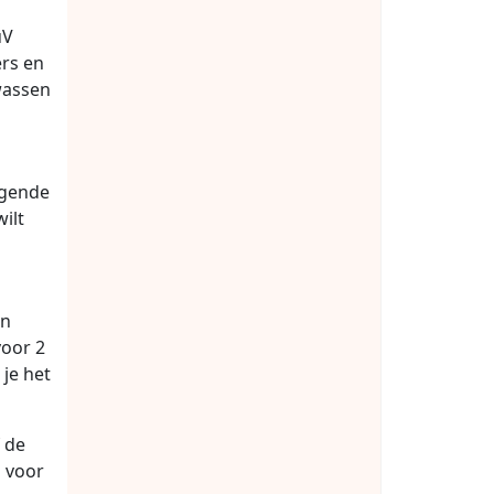
üV
ers en
wassen
lgende
ilt
an
voor 2
 je het
 de
g voor