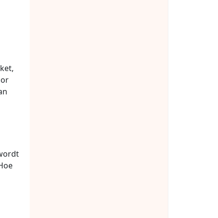
ket,
oor
an
wordt
 Hoe