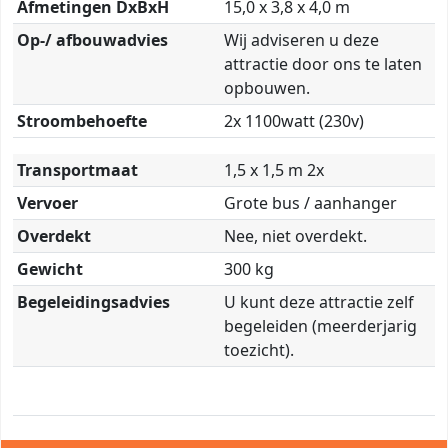
Afmetingen DxBxH
15,0 x 3,8 x 4,0 m
Op-/ afbouwadvies
Wij adviseren u deze
attractie door ons te laten
opbouwen.
Stroombehoefte
2x 1100watt (230v)
Transportmaat
1,5 x 1,5 m 2x
Vervoer
Grote bus / aanhanger
Overdekt
Nee, niet overdekt.
Gewicht
300 kg
Begeleidingsadvies
U kunt deze attractie zelf
begeleiden (meerderjarig
toezicht).