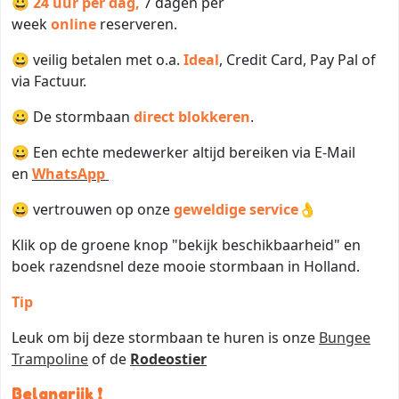
😀
24 uur per dag,
7 dagen per
week
online
reserveren.
😀 veilig betalen met o.a.
Ideal
, Credit Card, Pay Pal of
via Factuur.
😀 De stormbaan
direct
blokkeren
.
😀 Een echte medewerker altijd bereiken via E-Mail
en
WhatsApp
😀 vertrouwen op onze
geweldige service
👌
Klik op de groene knop "bekijk beschikbaarheid" en
boek razendsnel deze mooie stormbaan in Holland.
Tip
Leuk om bij deze stormbaan te huren is onze
Bungee
Trampoline
of de
Rodeostier
Belangrijk ❗