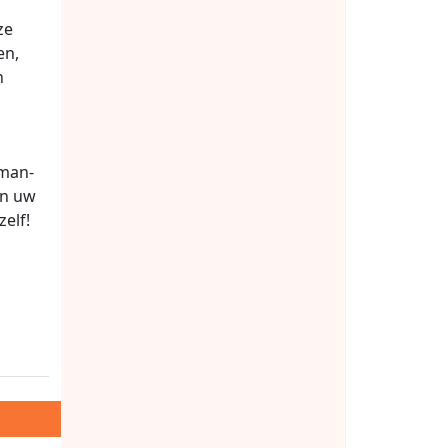
ze
en,
h
gman-
an uw
zelf!