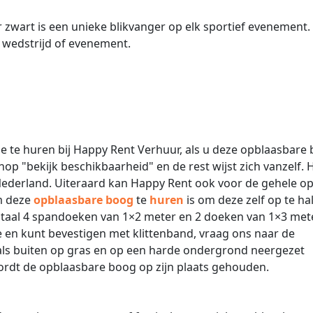
 zwart is een unieke blikvanger op elk sportief evenement.
w wedstrijd of evenement.
e te huren bij Happy Rent Verhuur, als u deze opblaasbare
nop "bekijk beschikbaarheid" en de rest wijst zich vanzelf.
Nederland. Uiteraard kan Happy Rent ook voor de gehele op
m deze
opblaasbare boog
te
huren
is om deze zelf op te hal
in totaal 4 spandoeken van 1×2 meter en 2 doeken van 1×3 met
 en kunt bevestigen met klittenband, vraag ons naar de
ls buiten op gras en op een harde ondergrond neergezet
ordt de opblaasbare boog op zijn plaats gehouden.