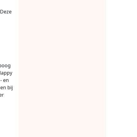
 Deze
 boog
 Happy
- en
en bij
er