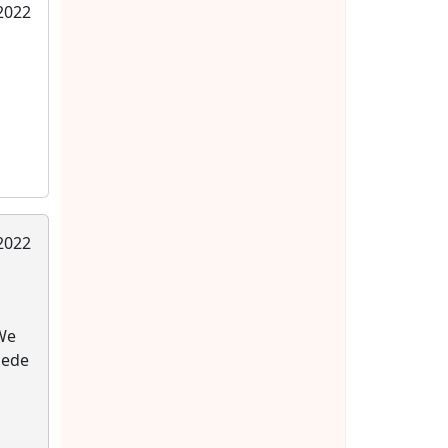
2022
2022
We
oede