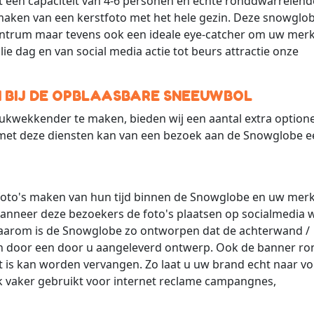
et een capaciteit van 4-6 personen en echte ronddwarrelend
aken van een kerstfoto met het hele gezin. Deze snowglob
centrum maar tevens ook een ideale eye-catcher om uw merk
ie dag en van social media actie tot beurs attractie onze
!
N BIJ DE OPBLAASBARE SNEEUWBOL
kwekkender te maken, bieden wij een aantal extra optione
 met deze diensten kan van een bezoek aan de Snowglobe e
s foto's maken van hun tijd binnen de Snowglobe en uw me
er wanneer deze bezoekers de foto's plaatsen op socialmedia 
Daarom is de Snowglobe zo ontworpen dat de achterwand /
n door een door u aangeleverd ontwerp. Ook de banner r
 is kan worden vervangen. Zo laat u uw brand echt naar v
k vaker gebruikt voor internet reclame campangnes,