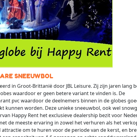
BARE SNEEUWBOL
d in Groot-Brittanië door JBL Leisure. Zij zijn jaren lang b
obes waardoor er geen betere variant te vinden is. De
arant pvc waardoor de deelnemers binnen in de globes goe
aakt kunnen worden. Deze unieke sneeuwbol, ook wel snow
van Happy Rent het exclusieve dealership bezit voor Nede
 met de meeste ervaring in zowel het verhuren als het verk
al attractie om te huren voor de periode van de kerst, en br