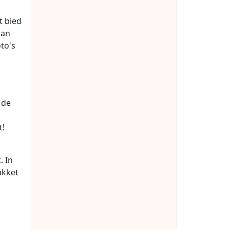
t bied
kan
to's
 de
t!
. In
akket