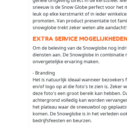
gehele omgeving direct in de kerstsfeer. M
sneeuw is de Snow Globe perfect voor het m
leuk op elke kerstmarkt of in ieder winkel
promoten. Van product presentatie tot famil
snowglobe trekt zeker weten alle aandacht
EXTRA SERVICE MOGELIJKHEDE
Om de beleving van de Snowglobe nog indru
diensten aan. De Snowglobe in combinatie
onvergetelijke ervaring maken.
- Branding
Het is natuurlijk ideaal wanneer bezoeker
en/of logo op al die foto's te zien is. Zek
deze foto's een groot bereik kan hebben. 
achtergrond volledig kan worden vervange
het plateau waar de sneeuwbol op geplaatst
komen. De Snowglobe is in het verleden oo
bedrijfsfeesten en beurzen.