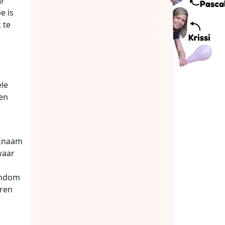
e
e is
 te
le
en
rknaam
waar
ondom
oren