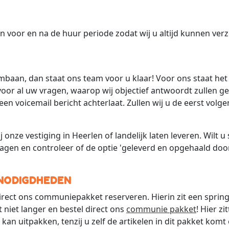
en voor en na de huur periode zodat wij u altijd kunnen ver
mbaan, dan staat ons team voor u klaar! Voor ons staat het
or al uw vragen, waarop wij objectief antwoordt zullen gev
en voicemail bericht achterlaat. Zullen wij u de eerst vol
j onze vestiging in Heerlen of landelijk laten leveren. Wilt u
gen en controleer of de optie 'geleverd en opgehaald door
NODIGDHEDEN
 direct ons communiepakket reserveren. Hierin zit een spr
 niet langer en bestel direct ons
communie pakket
! Hier z
an uitpakken, tenzij u zelf de artikelen in dit pakket komt