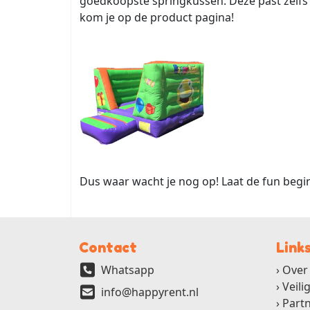
goedkoopste springkussen. Deze past zelfs bi
kom je op de product pagina!
Dus waar wacht je nog op! Laat de fun begin
Contact
Link
Whatsapp
Over
Veili
info@happyrent.nl
Part