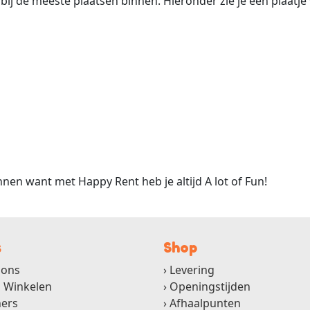
j de meeste plaatsen binnen. Hieronder zie je een plaatje v
nen want met Happy Rent heb je altijd A lot of Fun!
s
Shop
 ons
Levering
g Winkelen
Openingstijden
ners
Afhaalpunten