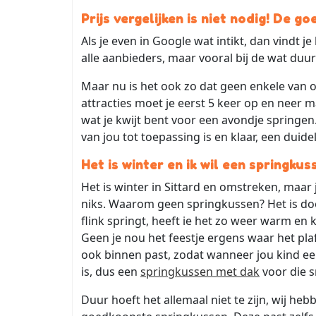
Prijs vergelijken is niet nodig! De g
Als je even in Google wat intikt, dan vindt j
alle aanbieders, maar vooral bij de wat duur
Maar nu is het ook zo dat geen enkele van o
attracties moet je eerst 5 keer op en neer m
wat je kwijt bent voor een avondje springen. 
van jou tot toepassing is en klaar, een duide
Het is winter en ik wil een springku
Het is winter in Sittard en omstreken, maar jo
niks. Waarom geen springkussen? Het is do
flink springt, heeft ie het zo weer warm en
Geen je nou het feestje ergens waar het pl
ook binnen past, zodat wanneer jou kind ee
is, dus een
springkussen met dak
voor die s
Duur hoeft het allemaal niet te zijn, wij he