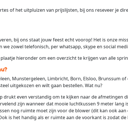
es of het uitpluizen van prijslijsten, bij ons reseveer je dir
veren, bij ons staat jouw feest echt voorop! Het is onze mis
jn we zowel telefonisch, per whatsapp, skype en social medi
 plaatje hieronder om een overzicht te krijgen van alle spri
nu?
Geleen, Munstergeleen, Limbricht, Born, Elsloo, Brunssum of
eel uitgekozen en wilt gaan bestellen. Wat nu?
op drukt even verstandig om te kijken naar de afmetingen d
rvelend zijn wanneer dat mooie luchtkussen 9 meter lang is 
ussen nog ruimte moet zijn voor de blower (dit kan ook aan
ok is het handig als er ruimte aan de voorkant is zodat de