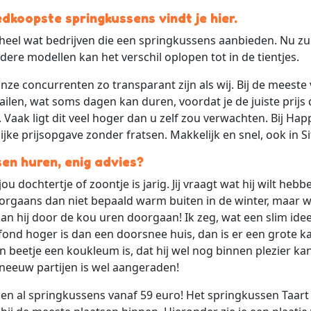
oedkoopste springkussens vindt je hier.
e heel wat bedrijven die een springkussens aanbieden. Nu zul
dere modellen kan het verschil oplopen tot in de tientjes.
nze concurrenten zo transparant zijn als wij. Bij de meest
ailen, wat soms dagen kan duren, voordat je de juiste prijs
Vaak ligt dit veel hoger dan u zelf zou verwachten. Bij Happy 
lijke prijsopgave zonder fratsen. Makkelijk en snel, ook in Si
ssen huren, enig advies?
u dochtertje of zoontje is jarig. Jij vraagt wat hij wilt hebb
orgaans dan niet bepaald warm buiten in de winter, maar w
 kan hij door de kou uren doorgaan! Ik zeg, wat een slim ide
afond hoger is dan een doorsnee huis, dan is er een grote 
n beetje een koukleum is, dat hij wel nog binnen plezier k
neeuw partijen is wel aangeraden!
bben al springkussens vanaf 59 euro! Het springkussen Taart 