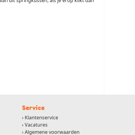
an dit springkussen, als je erop klikt dan
Service
Klantenservice
Vacatures
Algemene voorwaarden