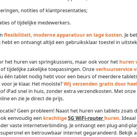
ringen, notities of klantpresentaties;
ties of tijdelijke medewerkers.
an
flexibiliteit, moderne apparatuur en lage kosten
. Je be
g hebt en ontvangt altijd een gebruiksklaar toestel in uitst
voor het huren van springkussens, maar ook voor het
huren 
f tijdelijke zakelijke toepassingen. Onze
verhuurservice v
e nu één tablet nodig hebt voor een beurs of meerdere tablet
 voor je klaar. Het mooiste?
Wij verzenden gratis door hee
of iPad snel in huis, zonder extra verzendkosten. Met onze
e en zie je direct de prijs.
locatie? Geen probleem! Naast het huren van tablets zoals 
 ook eenvoudig een
krachtige
5G WiFi-router
huren
. Ideaal
der vaste internetverbinding. Je ontvangt een plug-and-pla
 supersnel en betrouwbaar internet gegarandeerd. Bekijk a