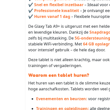
✔
Snel en flexibel inzetbaar
– Ideaal voor 
✔
Professionele kwaliteit
– Je ontvangt e
✔
Huren vanaf 1 dag
– Flexibele huuropties
De Glaxy Tab A9+ is uitgerust met een held
en levendige kleuren. Dankzij de
Snapdrago
zelfs bij multitasking. De
5G-ondersteunin
stabiele WiFi-verbinding. Met
64 GB opslag
voor intensief gebruik – de hele dag door.
Deze tablet is niet alleen krachtig, maar oo
trainingen of vergaderingen.
Waarom een tablet huren?
Het huren van een tablet is de slimme keuz
hoge aanschafkosten. Tablets worden veel g
Evenementen en beurzen:
voor registr
Trainingen en opleidingen:
alle deeln