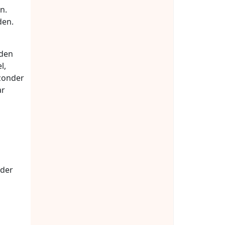
n.
den.
lden
l,
 zonder
ar
nder