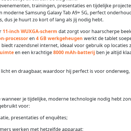
evenementen, trainingen, presentaties en tijdelijke projecte
en moderne Samsung Galaxy Tab A9+ 5G, perfect onderhou
, dus je huurt zo kort of lang als jij nodig hebt.
er
11-inch WUXGA-scherm
dat zorgt voor haarscherpe bee
n-processor
en
4 GB werkgeheugen
werkt de tablet soepe
g
biedt razendsnel internet, ideaal voor gebruik op locaties
ruimte
en een krachtige
8000 mAh-batterij
ben je altijd kla
k licht en draagbaar, waardoor hij perfect is voor onderweg,
e wanneer je tijdelijke, moderne technologie nodig hebt zo
ebruikt voor:
atie, presentaties of enquêtes;
emers werken met hetzelfde apparaat;