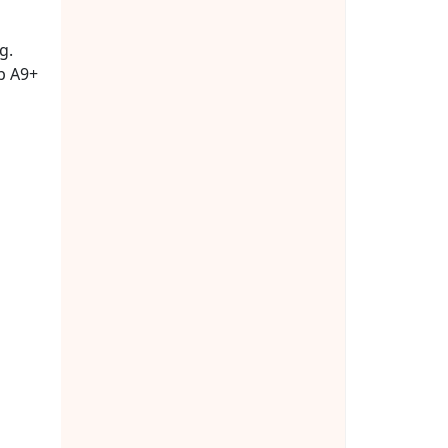
g.
b A9+