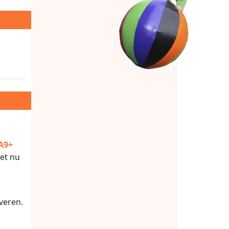
A9+
het nu
rveren.