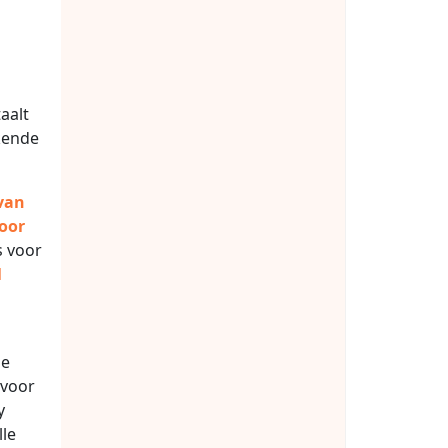
taalt
ekende
van
oor
s voor
l
de
 voor
y
lle