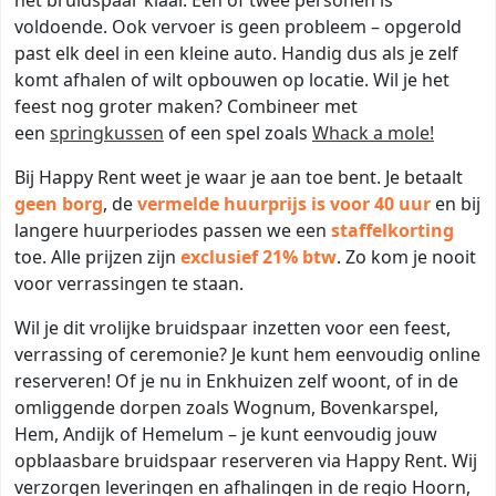
het bruidspaar klaar. Eén of twee personen is
voldoende. Ook vervoer is geen probleem – opgerold
past elk deel in een kleine auto. Handig dus als je zelf
komt afhalen of wilt opbouwen op locatie. Wil je het
feest nog groter maken? Combineer met
een
springkussen
of een spel zoals
Whack a mole!
Bij Happy Rent weet je waar je aan toe bent. Je betaalt
geen borg
, de
vermelde huurprijs is voor 40 uur
en bij
langere huurperiodes passen we een
staffelkorting
toe. Alle prijzen zijn
exclusief 21% btw
. Zo kom je nooit
voor verrassingen te staan.
Wil je dit vrolijke bruidspaar inzetten voor een feest,
verrassing of ceremonie? Je kunt hem eenvoudig online
reserveren! Of je nu in Enkhuizen zelf woont, of in de
omliggende dorpen zoals Wognum, Bovenkarspel,
Hem, Andijk of Hemelum – je kunt eenvoudig jouw
opblaasbare bruidspaar reserveren via Happy Rent. Wij
verzorgen leveringen en afhalingen in de regio Hoorn,