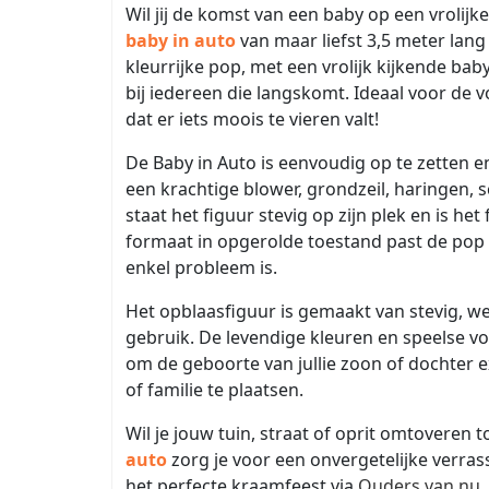
Wil jij de komst van een baby op een vroli
baby in auto
van maar liefst 3,5 meter lang
kleurrijke pop, met een vrolijk kijkende bab
bij iedereen die langskomt. Ideaal voor de vo
dat er iets moois te vieren valt!
De Baby in Auto is eenvoudig op te zetten 
een krachtige blower, grondzeil, haringen, 
staat het figuur stevig op zijn plek en is he
formaat in opgerolde toestand past de pop 
enkel probleem is.
Het opblaasfiguur is gemaakt van stevig, w
gebruik. De levendige kleuren en speelse vo
om de geboorte van jullie zoon of dochter ex
of familie te plaatsen.
Wil je jouw tuin, straat of oprit omtoveren 
auto
zorg je voor een onvergetelijke verras
het perfecte kraamfeest via
Ouders van nu
.