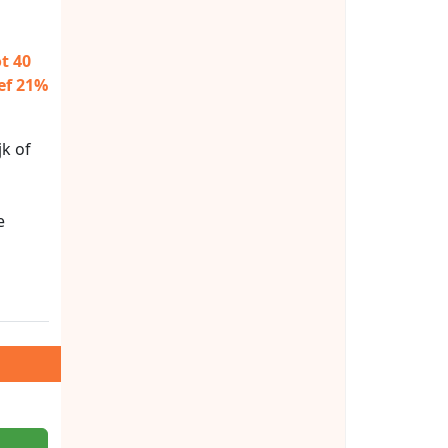
t 40
ef 21%
k of
n
e