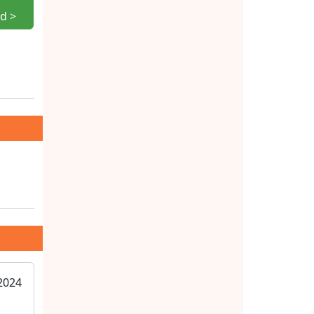
d >
2024