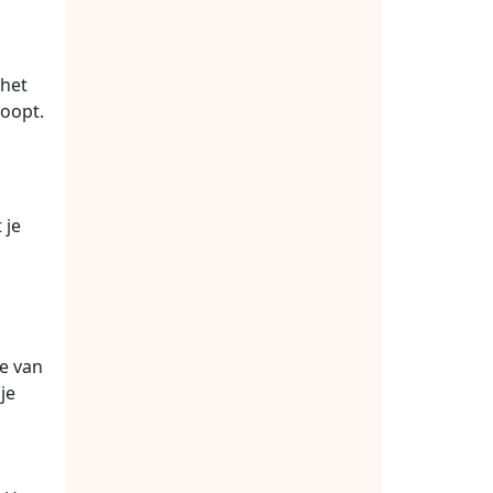
 het
loopt.
 je
e van
je