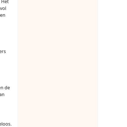
 Het
vol
een
ers
en de
van
eloos.