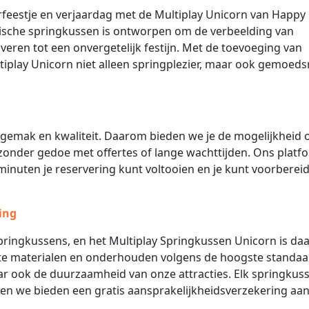
rfeestje en verjaardag met de Multiplay Unicorn van Happy
gische springkussen is ontworpen om de verbeelding van
overen tot een onvergetelijk festijn. Met de toevoeging van
ltiplay Unicorn niet alleen springplezier, maar ook gemoeds
 gemak en kwaliteit. Daarom bieden we je de mogelijkheid
, zonder gedoe met offertes of lange wachttijden. Ons platfo
 minuten je reservering kunt voltooien en je kunt voorberei
ing
ingkussens, en het Multiplay Springkussen Unicorn is da
te materialen en onderhouden volgens de hoogste standaa
aar ook de duurzaamheid van onze attracties. Elk springkus
 en we bieden een gratis aansprakelijkheidsverzekering aa