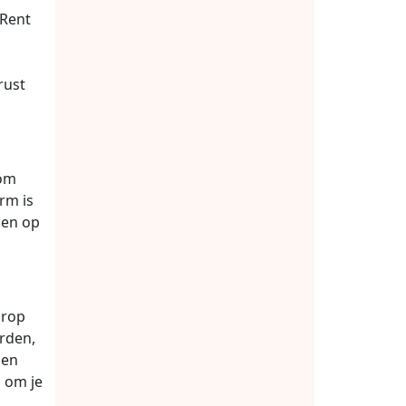
 Rent
rust
 om
rm is
den op
arop
rden,
sen
n om je