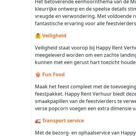
Het betoverende eenhoornthema van de Mult
kleurrijke ontwerp en de speelse details st
vreugde en verwondering. Met voldoende rui
fantastische ervaring voor alle feestvierders
🦺
Veiligheid
Veiligheid staat voorop bij Happy Rent Ver
meegeleverd worden om een zachte landing 
kunnen met een gerust hart toezicht houden 
🍿
Fun Food
Maak het feest compleet met de toevoegin
feestpakket. Happy Rent Verhuur biedt deze
smaakpapillen van de feestvierders te verw
verse popcorn voegen een extra dimensie van
🚛
Transport service
Met de bezorg- en ophaalservice van Happy 