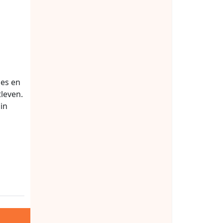
ies en
tleven.
in